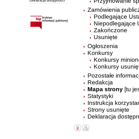
Przyjmowanie s
Deklaracja dostępności
Zamówienia public
Podlegające Ust
Niepodlegające 
Zakończone
Usunięte
Ogłoszenia
Konkursy
Konkursy minion
Konkursy usunię
Pozostałe informac
Redakcja
Mapa strony
[tu je
Statystyki
Instrukcja korzysta
Strony usunięte
Deklaracja dostępn